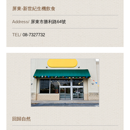
屏東-新世紀生機飲食
屏東市勝利路64號
08-7327732
回歸自然