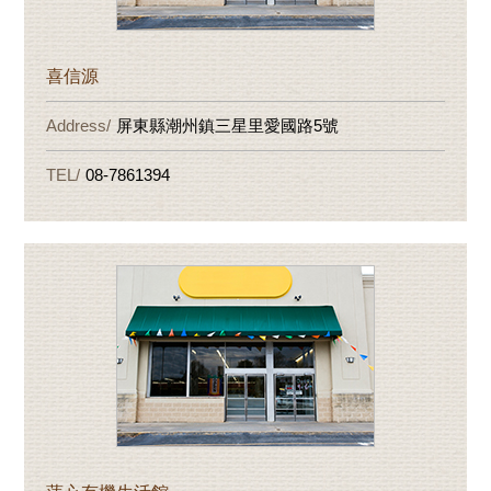
喜信源
屏東縣潮州鎮三星里愛國路5號
08-7861394