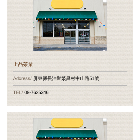
上品茶業
屏東縣長治鄉繁昌村中山路51號
08-7625346