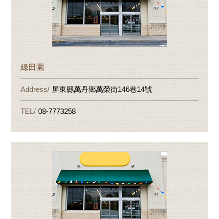
綠田園
屏東縣萬丹鄉萬榮街146巷14號
08-7773258