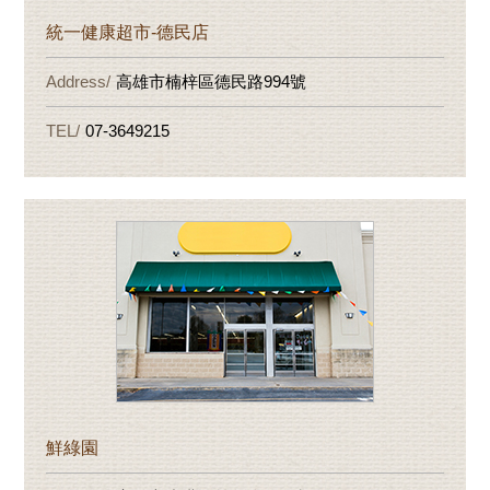
統一健康超市-德民店
高雄市楠梓區德民路994號
07-3649215
鮮綠園