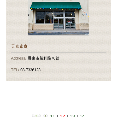
天喜素食
屏東市勝利路70號
08-7336123
11
12
13
14
|
|
|