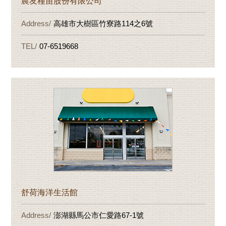
農友種苗股份有限公司
高雄市大樹區竹寮路114之6號
07-6519668
舒荷海洋生活館
澎湖縣馬公市仁愛路67-1號