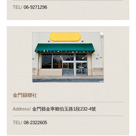
06-9271296
金門縣聯社
金門縣金寧鄉伯玉路1段232-4號
08-2322605