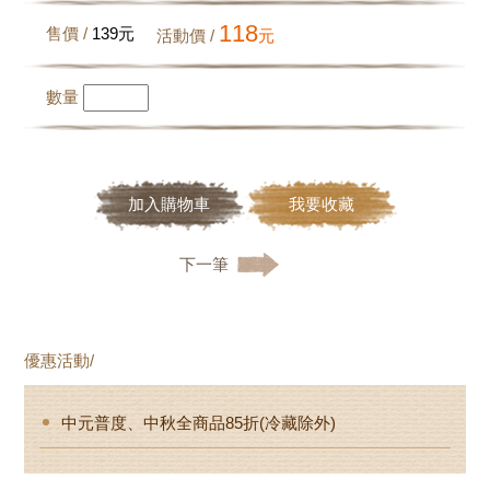
118
售價 /
139
元
活動價 /
元
數量
加入購物車
我要收藏
下一筆
優惠活動/
中元普度、中秋全商品85折(冷藏除外)