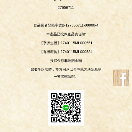
27656711
食品業者登錄字號B-127656711-00000-4
本產品已投保產品責任險:
【亨源生機】1740115ML000561
【有機廚坊】1740115ML000584
投保金額非理賠金額
如發生訴訟時，雙方同意以台中地方法院為第
一審管轄法院。