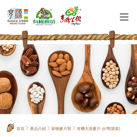
首頁
產品介紹
穀物麥片類
有機大燕麥片-台灣(袋裝)