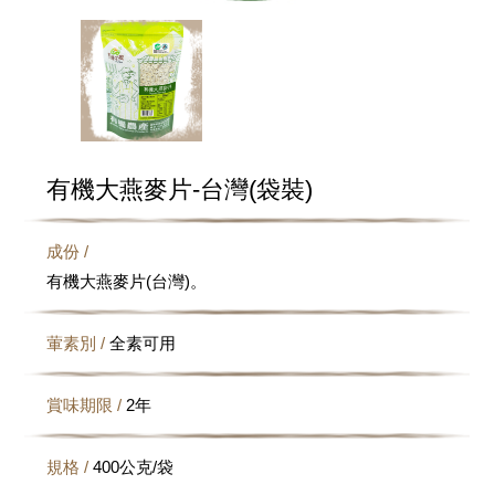
有機大燕麥片-台灣(袋裝)
成份 /
有機大燕麥片(台灣)。
葷素別 /
全素可用
賞味期限 /
2年
規格 /
400公克/袋