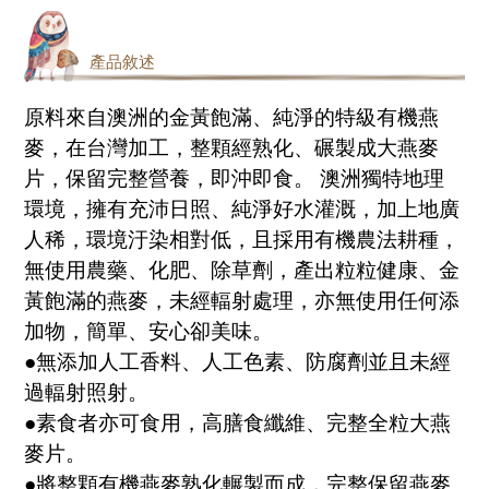
產品敘述
原料來自澳洲的金黃飽滿、純淨的特級有機燕
麥，在台灣加工，整顆經熟化、碾製成大燕麥
片，保留完整營養，即沖即食。 澳洲獨特地理
環境，擁有充沛日照、純淨好水灌溉，加上地廣
人稀，環境汙染相對低，且採用有機農法耕種，
無使用農藥、化肥、除草劑，產出粒粒健康、金
黃飽滿的燕麥，未經輻射處理，亦無使用任何添
加物，簡單、安心卻美味。
●無添加人工香料、人工色素、防腐劑並且未經
過輻射照射。
●素食者亦可食用，高膳食纖維、完整全粒大燕
麥片。
●將整顆有機燕麥熟化輾製而成，完整保留燕麥